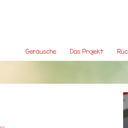
Direkt
zum
Inhalt
Main menu
Geräusche
Das Projekt
Rüc
urg