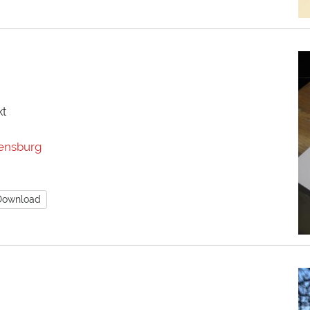
kt
ensburg
Download