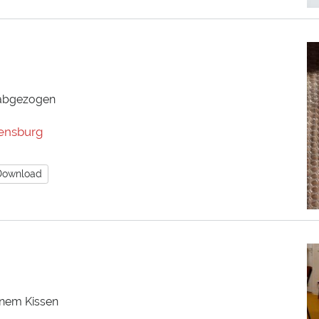
 abgezogen
ensburg
Download
inem Kissen