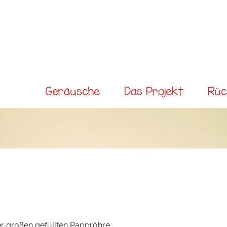
Direkt
zum
Inhalt
Main
Geräusche
Das Projekt
Rüc
menu
ner großen gefüllten Pappröhre