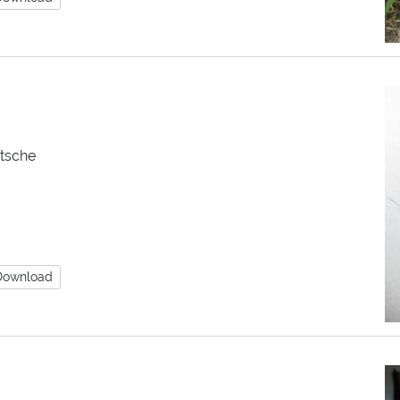
utsche
Download