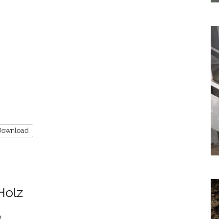
Download
Holz
n