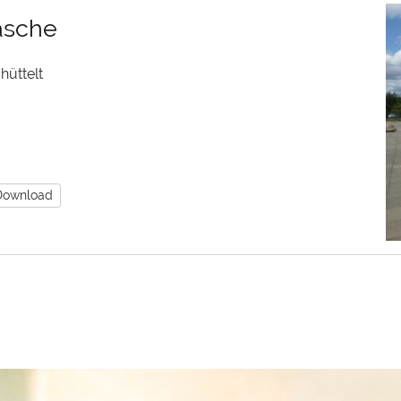
asche
hüttelt
Download