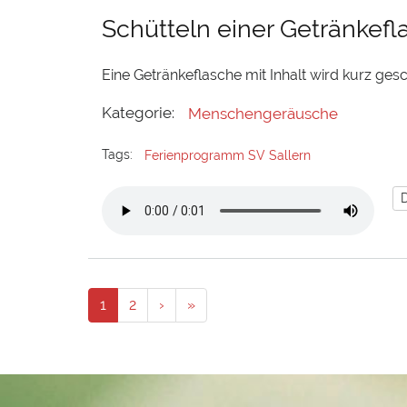
Schütteln einer Getränkefl
Eine Getränkeflasche mit Inhalt wird kurz gesc
Kategorie:
Menschengeräusche
Tags:
Ferienprogramm SV Sallern
Seitennummerierung
››
Last
Aktuelle
1
Neueste
2
›
»
»
Seite
Geräusche