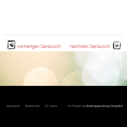
vorheriges Geräusch
nächstes Geräusch
Fußbereichsmenü
Impressum
Datenschutz
CC-Lizenz
Ein Projekt des
Bezirksjugendrings Oberpfalz